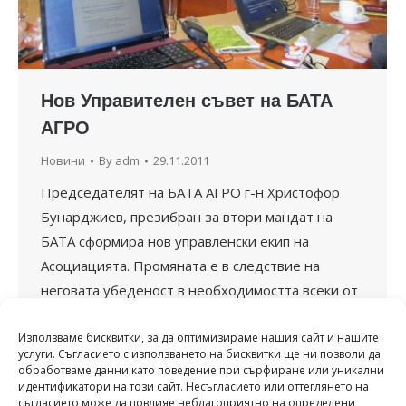
Нов Управителен съвет на БАТА
АГРО
Новини
By
adm
29.11.2011
Председателят на БАТА АГРО г-н Христофор
Бунарджиев, презибран за втори мандат на
БАТА сформира нов управленски екип на
Асоциацията. Промяната е в следствие на
неговата убеденост в необходимостта всеки от
членовете на БАТА АГРО да поеме отговорност
Използваме бисквитки, за да оптимизираме нашия сайт и нашите
в управлението на Асоциацията.В състава на
услуги. Съгласието с използването на бисквитки ще ни позволи да
новия Управителен съвет са: Христофор
обработваме данни като поведение при сърфиране или уникални
идентификатори на този сайт. Несъгласието или оттеглянето на
Бунарджиев – Председател и членове:
съгласието може да повлияе неблагоприятно на определени