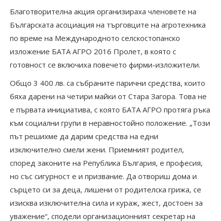
Благотворителна акция организираха членовете на
Българската асоциация на търговците на агротехника
по време на Международното селскостопанско
изложение БАТА АГРО 2016 Пролет, в която с
готовност се включиха повечето фирми-изложители.
Общо 3 400 лв. са събраните парични средства, които
бяха дарени на четири майки от Стара Загора. Това не
е първата инициатива, с която БАТА АГРО протяга ръка
към социални групи в неравностойно положение. „Този
път решихме да дарим средства на едни
изключително смели жени. Приемният родител,
според законите на Република България, е професия,
но със сигурност е и призвание. Да отвориш дома и
сърцето си за деца, лишени от родителска грижа, се
изисква изключителна сила и кураж, жест, достоен за
уважение“, сподели организационният секретар на