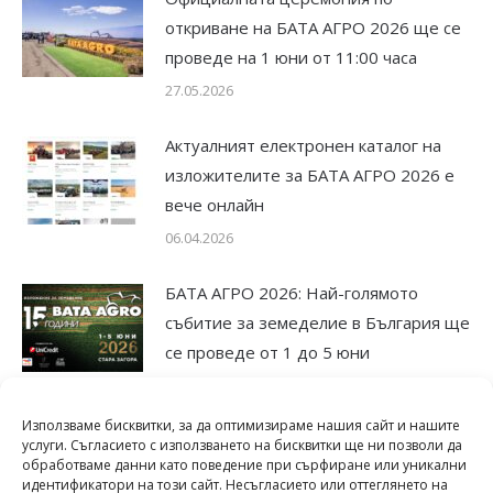
откриване на БАТА АГРО 2026 ще се
проведе на 1 юни от 11:00 часа
27.05.2026
Актуалният електронен каталог на
изложителите за БАТА АГРО 2026 е
вече онлайн
06.04.2026
БАТА АГРО 2026: Най-голямото
събитие за земеделие в България ще
се проведе от 1 до 5 юни
25.11.2025
Използваме бисквитки, за да оптимизираме нашия сайт и нашите
Юбилейното издание на БАТА АГРО
услуги. Съгласието с използването на бисквитки ще ни позволи да
обработваме данни като поведение при сърфиране или уникални
2025 отвори врати
идентификатори на този сайт. Несъгласието или оттеглянето на