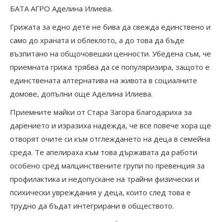
БАТА АГРО Аделина Илиева.
Грижата за едно дете не бива да свежда единствено и
само до храната и облеклото, а до това да бъде
възпитано на общочовешки ценности. Убедена съм, че
приемната грижа трябва да се популяризира, защото е
единствената алтернатива на живота в социалните
домове, допълни още Аделина Илиева.
Приемните майки от Стара Загора благодариха за
дарението и изразиха надежда, че все повече хора ще
отворят очите си към отглеждането на деца в семейна
среда. Те апелираха към това държавата да работи
особено сред малцинствените групи по превенция за
профилактика и недопускане на трайни физически и
психически увреждания у деца, които след това е
трудно да бъдат интегрирани в обществото.