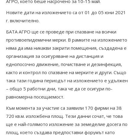
АГРО, което беше насрочено за 10-15 май.
Новите дати на изложението са от 01 до 05 юни 2021
г. включително.
БАТА АГРО ще се проведе при спазване на всички
противоепидемични мерки. В рамките на изложението
няма да има никакви закрити помещения, създадена е
организация за осигуряване на дистанция и
еднопосочно движение, почистване и дезинфекция,
както и контрол по спазване на мерките и други. Също
така тази година периодът на изложението е удължен
– общо 5 работни дни, така че да се осигури по-
равномерна посещаемост.
Към момента за участие са заявили 170 фирми на 38
720 кв.м. изложбена площ. Тези данни сочат, че това
ще е най-голямото изложение за земеделие досега по
площ, което създава предпоставки форумът като