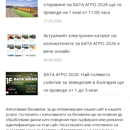
откриване на БАТА АГРО 2026 ще се
проведе на 1 юни от 11:00 часа
27.05.2026
Актуалният електронен каталог на
изложителите за БАТА АГРО 2026 е
вече онлайн
06.04.2026
БАТА АГРО 2026: Най-голямото
събитие за земеделие в България ще
се проведе от 1 до 5 юни
25.11.2025
Използваме бисквитки, за да оптимизираме нашия сайт и нашите
Юбилейното издание на БАТА АГРО
услуги. Съгласието с използването на бисквитки ще ни позволи да
обработваме данни като поведение при сърфиране или уникални
2025 отвори врати
идентификатори на този сайт. Несъгласието или оттеглянето на
12.05.2025