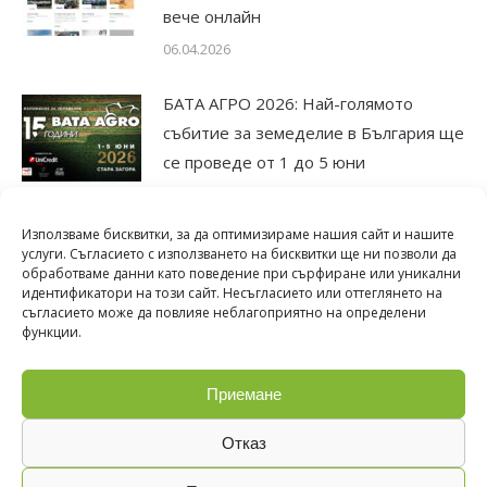
вече онлайн
06.04.2026
БАТА АГРО 2026: Най-голямото
събитие за земеделие в България ще
се проведе от 1 до 5 юни
25.11.2025
Използваме бисквитки, за да оптимизираме нашия сайт и нашите
Юбилейното издание на БАТА АГРО
услуги. Съгласието с използването на бисквитки ще ни позволи да
обработваме данни като поведение при сърфиране или уникални
2025 отвори врати
идентификатори на този сайт. Несъгласието или оттеглянето на
12.05.2025
съгласието може да повлияе неблагоприятно на определени
функции.
Приемане
Отказ