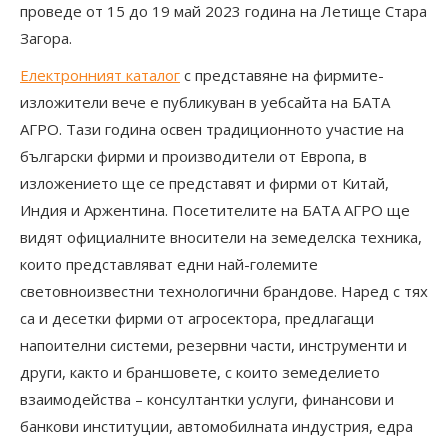
проведе от 15 до 19 май 2023 година на Летище Стара
Загора.
Електронният каталог
с представяне на фирмите-
изложители вече е публикуван в уебсайта на БАТА
АГРО. Тази година освен традиционното участие на
български фирми и производители от Европа, в
изложението ще се представят и фирми от Китай,
Индия и Аржентина. Посетителите на БАТА АГРО ще
видят официалните вносители на земеделска техника,
които представляват едни най-големите
световноизвестни технологични брандове. Наред с тях
са и десетки фирми от агросектора, предлагащи
напоителни системи, резервни части, инструменти и
други, както и браншовете, с които земеделието
взаимодейства – консултантки услуги, финансови и
банкови институции, автомобилната индустрия, едра