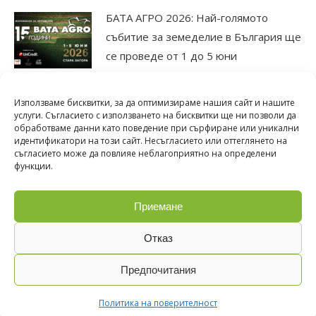
БАТА АГРО 2026: Най-голямото
събитие за земеделие в България ще
се проведе от 1 до 5 юни
25.11.2025
Използваме бисквитки, за да оптимизираме нашия сайт и нашите
Юбилейното издание на БАТА АГРО
услуги. Съгласието с използването на бисквитки ще ни позволи да
обработваме данни като поведение при сърфиране или уникални
2025 отвори врати
идентификатори на този сайт. Несъгласието или оттеглянето на
12.05.2025
съгласието може да повлияе неблагоприятно на определени
функции.
Приемане
Отказ
Предпочитания
© 2026, BATA AGRO. All Rights Reserved.
Политика на поверителност
developed by
ivexto