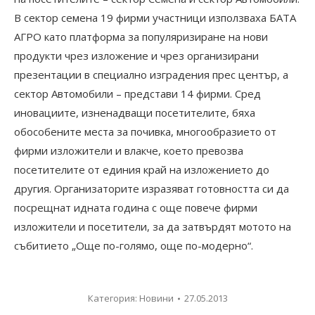
В сектор семена 19 фирми участници използваха БАТА
АГРО като платформа за популяризиране на нови
продукти чрез изложение и чрез организирани
презентации в специално изградения прес център, а
сектор Автомобили – представи 14 фирми. Сред
иновациите, изненадващи посетителите, бяха
обособените места за почивка, многообразието от
фирми изложители и влакче, което превозва
посетителите от единия край на изложението до
другия. Организаторите изразяват готовността си да
посрещнат идната година с още повече фирми
изложители и посетители, за да затвърдят мотото на
събитието „Още по-голямо, още по-модерно“.
Категория:
Новини
27.05.2013