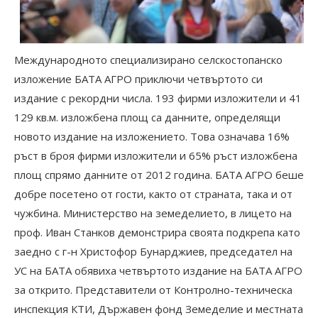
Международното специализирано селскостопанско
изложение БАТА АГРО приключи четвъртото си
издание с рекордни числа. 193 фирми изложители и 41
129 кв.м. изложбена площ са данните, определящи
новото издание на изложението. Това означава 16%
ръст в броя фирми изложители и 65% ръст изложбена
площ спрямо данните от 2012 година. БАТА АГРО беше
добре посетено от гости, както от страната, така и от
чужбина. Министерство на земеделието, в лицето на
проф. Иван Станков демонстрира своята подкрепа като
заедно с г-н Христофор Бунарджиев, председател на
УС на БАТА обявиха четвъртото издание на БАТА АГРО
за открито. Представители от Контролно-техническа
инспекция КТИ, Държавен фонд Земеделие и местната