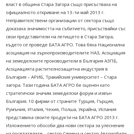
власт в община Стара Загора също присъстваха на
официалното откриване на 13-ти май 2013 г.
Неправителствени организации от сектора също
доказаха значимостта на събитието, присъствайки със
свои представители на летището в Стара Загора,
където се проведе БАТА АГРО. Това бяха Национална
асоциация на зърнопроизводителите НАЗ, Асоциация
на земеделските производители в България АЗПБ,
Асоциацията растителнозащитна индустрия в
България – АРИБ, Тракийския университет – Стара
загора. Тази година БАТА АГРО бе оценен като
стратегичски значим земеделски форум и извън
България. 10 фирми от страните Турция, Гърция,
Румъния, Италия, Чехия, Полша, Украйна, Испания
представиха своите продукти на БАТА АГРО 2013 г.
Изложението обособи два нови сектора за улеснение
на посетителите – сектор Семена и сектор Автомобили.