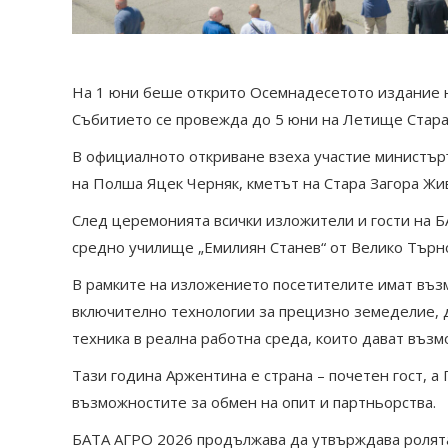
На 1 юни беше открито Осемнадесетото издание н
Събитието се провежда до 5 юни на Летище Стара 
В официалното откриване взеха участие министър
на Полша Яцек Черняк, кметът на Стара Загора Жи
След церемонията всички изложители и гости на Б
средно училище „Емилиян Станев“ от Велико Търн
В рамките на изложението посетителите имат въз
включително технологии за прецизно земеделие, д
техника в реална работна среда, които дават възм
Тази година Аржентина е страна – почетен гост, 
възможностите за обмен на опит и партньорства.
БАТА АГРО 2026 продължава да утвърждава ролята с