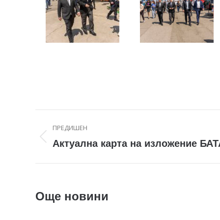
Post
ПРЕДИШЕН
navigation
Previous
Актуална карта на изложение БАТ
post:
Още новини