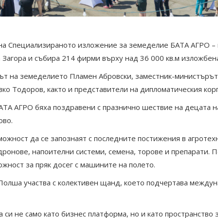
а Специализираното изложение за земеделие БАТА АГРО – н
Загора и събира 214 фирми върху над 36 000 кв.м изложбен
ът на земеделието Пламен Абровски, заместник-министърът 
вко Тодоров, както и представители на дипломатическия кор
АТА АГРО бяха поздравени с празнично шествие на децата н
ово.
можност да се запознаят с последните постижения в агроте
ронове, напоителни системи, семена, торове и препарати. 
ожност за пряк досег с машините на полето.
а Полша участва с колективен щанд, което подчертава между
и не само като бизнес платформа, но и като пространство з