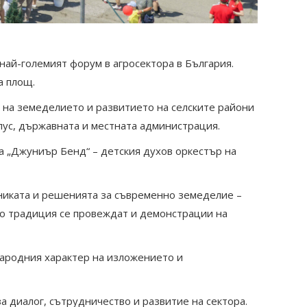
ай-големият форум в агросектора в България.
а площ.
на земеделието и развитието на селските райони
пус, държавната и местната администрация.
а „Джуниър Бенд“ – детския духов оркестър на
хниката и решенията за съвременно земеделие –
По традиция се провеждат и демонстрации на
народния характер на изложението и
а диалог, сътрудничество и развитие на сектора.