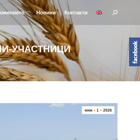
ложението
Новини
Контакти
Search:
РМИ-УЧАСТНИЦИ
юни
1
2026