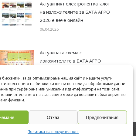
Актуалният електронен каталог
на изложителите за БАТА АГРО
2026 е вече онлайн
06.04.2026
Актуалната схема с
изложителите в БАТА АГРО
2025 е вече онлайн
07.05.2025
 бисквитки, за да оптимизираме нашия сайт и нашите услуги.
 с използването на бисквитки ще ни позволи да обработваме данни
ение при сърфиране или уникални идентификатори на този сайт.
то или оттеглянето на съгласието може да повлияе неблагоприятно
лени функции.
иемане
Отказ
Предпочитания
Политика на поверителност
developed by
ivexto