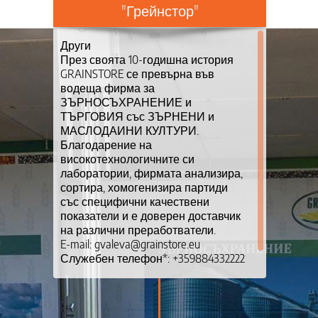
"Грейнстор"
Други
През своята 10-годишна история
GRAINSTORE се превърна във
водеща фирма за
ЗЪРНОСЪХРАНЕНИЕ и
ТЪРГОВИЯ със ЗЪРНЕНИ и
МАСЛОДАИНИ КУЛТУРИ.
Благодарение на
високотехнологичните си
лаборатории, фирмата анализира,
сортира, хомогенизира партиди
със специфични качествени
показатели и е доверен доставчик
на различни преработватели.
E-mail: gvaleva@grainstore.eu
Служебен телефон*: +359884332222
https://grainstore.eu/